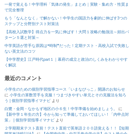
一発で覚える！中学理科「気体の発生」まとめ｜実験・集め方・性質ま
で完全整理
もう「なんとなく」で解かない！中学生の国語力を劇的に伸ばす3つの
ステップと分野別テスト対策法
【高校入試数学】得点力を一気に伸ばす！大問１攻略の勉強法～頻出パ
ターン５選と対策～
中学英語が苦手な原因は❝時制❞だった！定期テスト・高校入試で失敗し
ない英文法のコツ
【中学歴史】江戸時代part１｜幕府の成立と政治のしくみをわかりやす
く解説
最近のコメント
小学生のための個別学習指導コース「いまなびっこ」開講のお知らせ
に
小学生の算数苦手を克服！つまづきやすい単元とその克服法を知ろ
う | 個別学習指導イマナビ
より
白鷺・金岡・なかもず地区の小６生！中学準備を始めましょう。
に
【新中学１年生の方】今から知って準備しておいてほしい！「内申点対
策」 | 個別学習指導イマナビ
より
２学期期末テスト直前！テスト直前で英単語２００語覚える！！【短期
間英単語暗記法】
に
【金岡南中学・中百舌鳥中学の方】テスト後の今