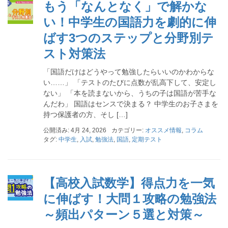
もう「なんとなく」で解かな
い！中学生の国語力を劇的に伸
ばす3つのステップと分野別テ
スト対策法
「国語だけはどうやって勉強したらいいのかわからな
い……」 「テストのたびに点数が乱高下して、安定し
ない」 「本を読まないから、うちの子は国語が苦手な
んだわ」 国語はセンスで決まる？ 中学生のお子さまを
持つ保護者の方、そし […]
公開済み: 4月 24, 2026
カテゴリー:
オススメ情報
,
コラム
タグ:
中学生
,
入試
,
勉強法
,
国語
,
定期テスト
【高校入試数学】得点力を一気
に伸ばす！大問１攻略の勉強法
～頻出パターン５選と対策～