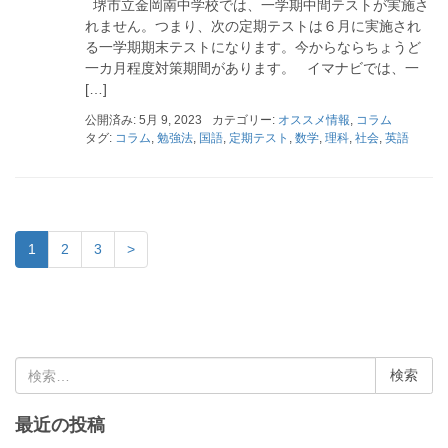
堺市立金岡南中学校では、一学期中間テストが実施さ
れません。つまり、次の定期テストは６月に実施され
る一学期期末テストになります。今からならちょうど
一カ月程度対策期間があります。 イマナビでは、一
[…]
公開済み: 5月 9, 2023
カテゴリー:
オススメ情報
,
コラム
タグ:
コラム
,
勉強法
,
国語
,
定期テスト
,
数学
,
理科
,
社会
,
英語
1
2
3
>
検
索
:
最近の投稿