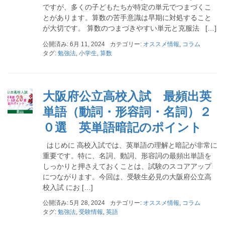
ですが、多くの子どもたちが特定の単元でつまづくこ
とがあります。算数の苦手意識は早期に対処すること
が大切です。 算数のつまづきやすい単元と克服法 […]
公開済み: 6月 11, 2024
カテゴリー:
オススメ情報
,
コラム
タグ:
勉強法
,
小学生
,
算数
大阪府公立高校入試 最頻出英
単語（動詞・形容詞・名詞）２
０選 英単語暗記のポイント
はじめに 高校入試では、英単語の理解と暗記が非常に
重要です。特に、名詞、動詞、形容詞の最頻出単語を
しっかりと押さえておくことは、試験のスコアアップ
につながります。今回は、受験生必見の大阪府公立高
校入試 にお […]
公開済み: 5月 28, 2024
カテゴリー:
オススメ情報
,
コラム
タグ:
勉強法
,
受験情報
,
英語