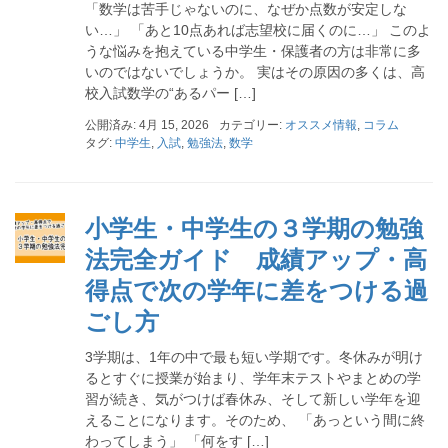
「数学は苦手じゃないのに、なぜか点数が安定しな
い…」 「あと10点あれば志望校に届くのに…」 このよ
うな悩みを抱えている中学生・保護者の方は非常に多
いのではないでしょうか。 実はその原因の多くは、高
校入試数学の“あるパー […]
公開済み: 4月 15, 2026
カテゴリー:
オススメ情報
,
コラム
タグ:
中学生
,
入試
,
勉強法
,
数学
小学生・中学生の３学期の勉強
法完全ガイド 成績アップ・高
得点で次の学年に差をつける過
ごし方
3学期は、1年の中で最も短い学期です。冬休みが明け
るとすぐに授業が始まり、学年末テストやまとめの学
習が続き、気がつけば春休み、そして新しい学年を迎
えることになります。そのため、 「あっという間に終
わってしまう」 「何をす […]