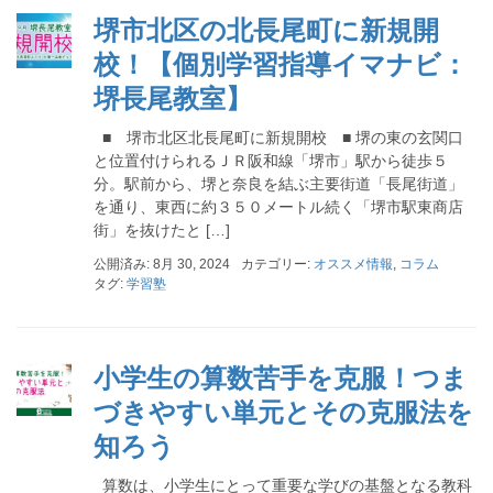
堺市北区の北長尾町に新規開
校！【個別学習指導イマナビ：
堺長尾教室】
■ 堺市北区北長尾町に新規開校 ■ 堺の東の玄関口
と位置付けられるＪＲ阪和線「堺市」駅から徒歩５
分。駅前から、堺と奈良を結ぶ主要街道「長尾街道」
を通り、東西に約３５０メートル続く「堺市駅東商店
街」を抜けたと […]
公開済み: 8月 30, 2024
カテゴリー:
オススメ情報
,
コラム
タグ:
学習塾
小学生の算数苦手を克服！つま
づきやすい単元とその克服法を
知ろう
算数は、小学生にとって重要な学びの基盤となる教科