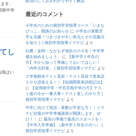
政治のしくみをわかりやすく解説
れます。
岡南中学
最近のコメント
小学生のための個別学習指導コース「いまな
びっこ」開講のお知らせ
に
小学生の算数苦
手を克服！つまづきやすい単元とその克服法
を知ろう | 個別学習指導イマナビ
より
てし
白鷺・金岡・なかもず地区の小６生！中学準
備を始めましょう。
に
【新中学１年生の
方】今から知って準備しておいてほしい！
「内申点対策」 | 個別学習指導イマナビ
より
勉強はい
２学期期末テスト直前！テスト直前で英単語
２００語覚える！！【短期間英単語暗記法】
に
【金岡南中学・中百舌鳥中学の方】テス
ト後の今が一番大事！テスト直しのやり方 |
個別学習指導イマナビ
より
中学に向けて英語・算数が不安な方！！イマ
ナビ自慢の中学準備講座が開講します。ぜ
ひ！！
に
最高の準備で最高のスタートを！
【中学入学準備】（新中学１年生の方へ） |
個別学習指導イマナビ
より