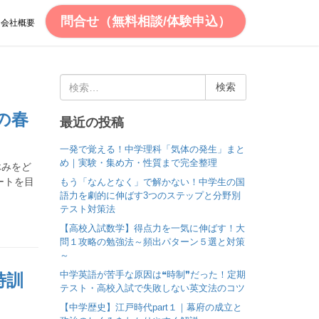
問合せ（無料相談/体験申込）
会社概要
検
索
:
の春
最近の投稿
一発で覚える！中学理科「気体の発生」まと
め｜実験・集め方・性質まで完全整理
休みをど
ートを目
もう「なんとなく」で解かない！中学生の国
語力を劇的に伸ばす3つのステップと分野別
テスト対策法
【高校入試数学】得点力を一気に伸ばす！大
問１攻略の勉強法～頻出パターン５選と対策
～
中学英語が苦手な原因は❝時制❞だった！定期
特訓
テスト・高校入試で失敗しない英文法のコツ
【中学歴史】江戸時代part１｜幕府の成立と