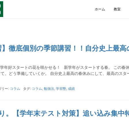
ホーム
教室
講習】徹底個別の季節講習！！自分史上最高
！
学年好スタートの花を咲かせる！ 新学年がスタートする春。 この春
て、どう準備していくか。 自分史上最高の春休みにして、最高のスタ
ゴリー:
コラム
タグ:
コラム
,
勉強法
,
学習塾
,
成績
くり。【学年末テスト対策】追い込み集中