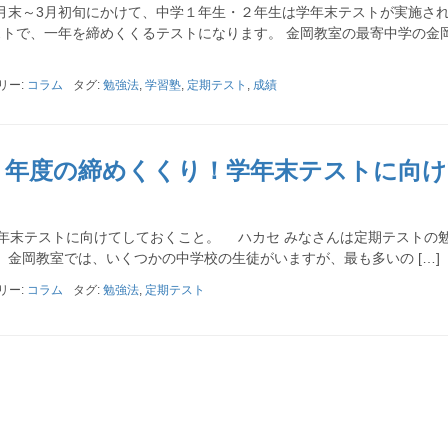
末～3月初旬にかけて、中学１年生・２年生は学年末テストが実施さ
トで、一年を締めくくるテストになります。 金岡教室の最寄中学の金
リー:
コラム
タグ:
勉強法
,
学習塾
,
定期テスト
,
成績
】年度の締めくくり！学年末テストに向け
末テストに向けてしておくこと。 ハカセ みなさんは定期テストの
金岡教室では、いくつかの中学校の生徒がいますが、最も多いの […]
リー:
コラム
タグ:
勉強法
,
定期テスト