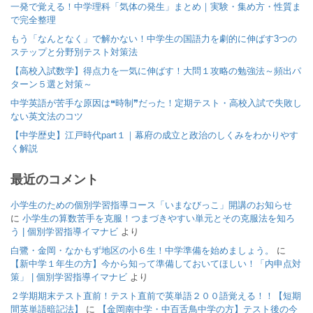
一発で覚える！中学理科「気体の発生」まとめ｜実験・集め方・性質ま
で完全整理
もう「なんとなく」で解かない！中学生の国語力を劇的に伸ばす3つの
ステップと分野別テスト対策法
【高校入試数学】得点力を一気に伸ばす！大問１攻略の勉強法～頻出パ
ターン５選と対策～
中学英語が苦手な原因は❝時制❞だった！定期テスト・高校入試で失敗し
ない英文法のコツ
【中学歴史】江戸時代part１｜幕府の成立と政治のしくみをわかりやす
く解説
最近のコメント
小学生のための個別学習指導コース「いまなびっこ」開講のお知らせ
に
小学生の算数苦手を克服！つまづきやすい単元とその克服法を知ろ
う | 個別学習指導イマナビ
より
白鷺・金岡・なかもず地区の小６生！中学準備を始めましょう。
に
【新中学１年生の方】今から知って準備しておいてほしい！「内申点対
策」 | 個別学習指導イマナビ
より
２学期期末テスト直前！テスト直前で英単語２００語覚える！！【短期
間英単語暗記法】
に
【金岡南中学・中百舌鳥中学の方】テスト後の今