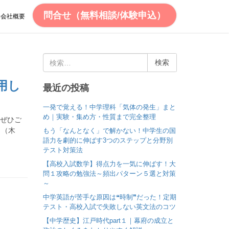
問合せ（無料相談/体験申込）
会社概要
検
索
:
用し
最近の投稿
一発で覚える！中学理科「気体の発生」まと
め｜実験・集め方・性質まで完全整理
、ぜひご
日（木
もう「なんとなく」で解かない！中学生の国
語力を劇的に伸ばす3つのステップと分野別
テスト対策法
【高校入試数学】得点力を一気に伸ばす！大
問１攻略の勉強法～頻出パターン５選と対策
～
中学英語が苦手な原因は❝時制❞だった！定期
テスト・高校入試で失敗しない英文法のコツ
【中学歴史】江戸時代part１｜幕府の成立と