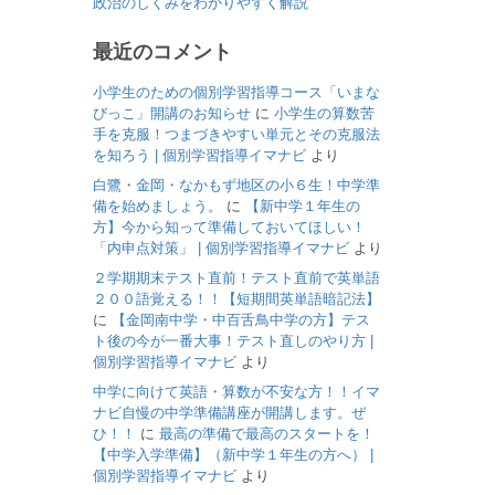
政治のしくみをわかりやすく解説
最近のコメント
小学生のための個別学習指導コース「いまな
びっこ」開講のお知らせ
に
小学生の算数苦
手を克服！つまづきやすい単元とその克服法
を知ろう | 個別学習指導イマナビ
より
白鷺・金岡・なかもず地区の小６生！中学準
備を始めましょう。
に
【新中学１年生の
方】今から知って準備しておいてほしい！
「内申点対策」 | 個別学習指導イマナビ
より
２学期期末テスト直前！テスト直前で英単語
２００語覚える！！【短期間英単語暗記法】
に
【金岡南中学・中百舌鳥中学の方】テス
ト後の今が一番大事！テスト直しのやり方 |
個別学習指導イマナビ
より
中学に向けて英語・算数が不安な方！！イマ
ナビ自慢の中学準備講座が開講します。ぜ
ひ！！
に
最高の準備で最高のスタートを！
【中学入学準備】（新中学１年生の方へ） |
個別学習指導イマナビ
より