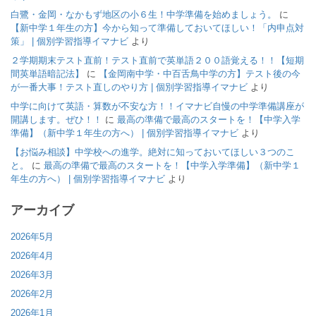
白鷺・金岡・なかもず地区の小６生！中学準備を始めましょう。
に
【新中学１年生の方】今から知って準備しておいてほしい！「内申点対
策」 | 個別学習指導イマナビ
より
２学期期末テスト直前！テスト直前で英単語２００語覚える！！【短期
間英単語暗記法】
に
【金岡南中学・中百舌鳥中学の方】テスト後の今
が一番大事！テスト直しのやり方 | 個別学習指導イマナビ
より
中学に向けて英語・算数が不安な方！！イマナビ自慢の中学準備講座が
開講します。ぜひ！！
に
最高の準備で最高のスタートを！【中学入学
準備】（新中学１年生の方へ） | 個別学習指導イマナビ
より
【お悩み相談】中学校への進学。絶対に知っておいてほしい３つのこ
と。
に
最高の準備で最高のスタートを！【中学入学準備】（新中学１
年生の方へ） | 個別学習指導イマナビ
より
アーカイブ
2026年5月
2026年4月
2026年3月
2026年2月
2026年1月