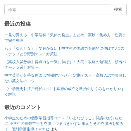
検
索
:
最近の投稿
一発で覚える！中学理科「気体の発生」まとめ｜実験・集め方・性質ま
で完全整理
もう「なんとなく」で解かない！中学生の国語力を劇的に伸ばす3つの
ステップと分野別テスト対策法
【高校入試数学】得点力を一気に伸ばす！大問１攻略の勉強法～頻出パ
ターン５選と対策～
中学英語が苦手な原因は❝時制❞だった！定期テスト・高校入試で失敗し
ない英文法のコツ
【中学歴史】江戸時代part１｜幕府の成立と政治のしくみをわかりやす
く解説
最近のコメント
小学生のための個別学習指導コース「いまなびっこ」開講のお知らせ
に
小学生の算数苦手を克服！つまづきやすい単元とその克服法を知ろ
う | 個別学習指導イマナビ
より