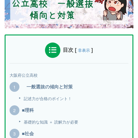
目次
[
]
非表示
大阪府公立高校
一般選抜の傾向と対策
記述力が合格のポイント！
■理科
基礎的な知識 ＋ 読解力が必要
■社会