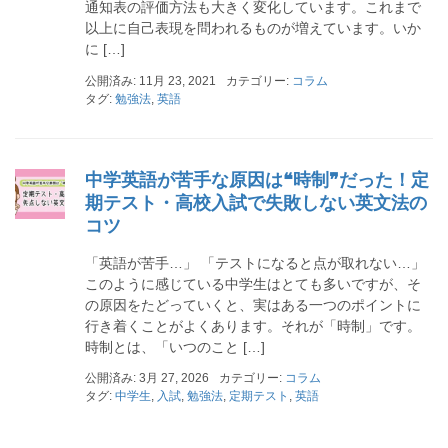
通知表の評価方法も大きく変化しています。これまで
以上に自己表現を問われるものが増えています。いか
に […]
公開済み: 11月 23, 2021
カテゴリー:
コラム
タグ:
勉強法
,
英語
中学英語が苦手な原因は❝時制❞だった！定
期テスト・高校入試で失敗しない英文法の
コツ
「英語が苦手…」 「テストになると点が取れない…」
このように感じている中学生はとても多いですが、そ
の原因をたどっていくと、実はある一つのポイントに
行き着くことがよくあります。それが「時制」です。
時制とは、「いつのこと […]
公開済み: 3月 27, 2026
カテゴリー:
コラム
タグ:
中学生
,
入試
,
勉強法
,
定期テスト
,
英語