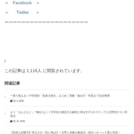
＜
Facebook
＞
＜
Twitter
＞
ーーーーーーーーーーーーーーーーーーーー
/
この記事は 1,116人 に閲覧されています。
関連記事
一発で覚える！中学理科「気体の発生」まとめ｜実験・集め方・性質まで完全整理
5月 4, 2026
もう「なんとなく」で解かない！中学生の国語力を劇的に伸ばす3つのステップと分野別テスト対
策法
4月 24, 2026
【高校入試数学】得点力を一気に伸ばす！大問１攻略の勉強法～頻出パターン５選と対策～