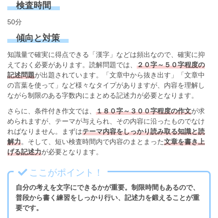
検査時間
50分
傾向と対策
知識量で確実に得点できる「漢字」などは頻出なので、確実に抑
えておく必要があります。読解問題では、
２０字～５０字程度の
記述問題
が出題されています。「文章中から抜き出す」「文章中
の言葉を使って」など様々なタイプがありますが、内容を理解し
ながら制限のある字数内にまとめる記述力が必要となります。
さらに、条件付き作文では、
１８０字～３００字程度の作文
が求
められますが、テーマが与えられ、その内容に沿ったものでなけ
ればなりません。まずは
テーマ内容をしっかり読み取る知識と読
解力
。そして、短い検査時間内で内容のまとまった
文章を書き上
げる記述力
が必要となります。
ここがポイント！
自分の考えを文字にできるかが重要。制限時間もあるので、
普段から書く練習をしっかり行い、記述力を鍛えることが重
要です。