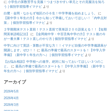
に
小学生の算数苦手を克服！つまづきやすい単元とその克服法を知ろ
う | 個別学習指導イマナビ
より
白鷺・金岡・なかもず地区の小６生！中学準備を始めましょう。
に
【新中学１年生の方】今から知って準備しておいてほしい！「内申点対
策」 | 個別学習指導イマナビ
より
２学期期末テスト直前！テスト直前で英単語２００語覚える！！【短期
間英単語暗記法】
に
【金岡南中学・中百舌鳥中学の方】テスト後の今
が一番大事！テスト直しのやり方 | 個別学習指導イマナビ
より
中学に向けて英語・算数が不安な方！！イマナビ自慢の中学準備講座が
開講します。ぜひ！！
に
最高の準備で最高のスタートを！【中学入学
準備】（新中学１年生の方へ） | 個別学習指導イマナビ
より
【お悩み相談】中学校への進学。絶対に知っておいてほしい３つのこ
と。
に
最高の準備で最高のスタートを！【中学入学準備】（新中学１
年生の方へ） | 個別学習指導イマナビ
より
アーカイブ
2026年5月
2026年4月
2026年3月