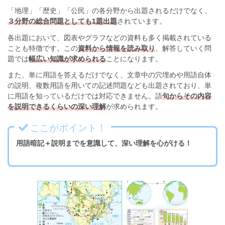
「地理」「歴史」「公民」の各分野から出題されるだけでなく、
３分野の総合問題としても1題出題
されています。
各出題において、図表やグラフなどの資料も多く掲載されている
ことも特徴です。この
資料から情報を読み取り
、解答していく問
題では
幅広い知識が求められる
ことになります。
また、単に用語を答えるだけでなく、文章中の穴埋めや用語自体
の説明、複数用語を用いての記述問題なども出題されており、単
に用語を知っているだけでは対応できません。語
句からその内容
を説明できるくらいの深い理解
が求められます。
ここがポイント！
用語暗記＋説明までを意識して、深い理解を心がける！