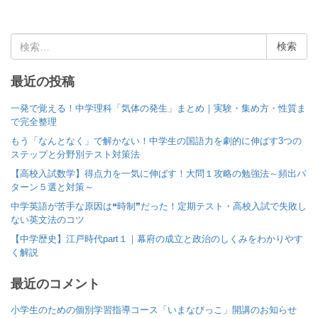
検
索
:
最近の投稿
一発で覚える！中学理科「気体の発生」まとめ｜実験・集め方・性質ま
で完全整理
もう「なんとなく」で解かない！中学生の国語力を劇的に伸ばす3つの
ステップと分野別テスト対策法
【高校入試数学】得点力を一気に伸ばす！大問１攻略の勉強法～頻出パ
ターン５選と対策～
中学英語が苦手な原因は❝時制❞だった！定期テスト・高校入試で失敗し
ない英文法のコツ
【中学歴史】江戸時代part１｜幕府の成立と政治のしくみをわかりやす
く解説
最近のコメント
小学生のための個別学習指導コース「いまなびっこ」開講のお知らせ