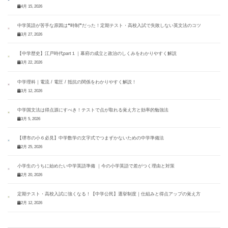
4月 15, 2026
中学英語が苦手な原因は❝時制❞だった！定期テスト・高校入試で失敗しない英文法のコツ
3月 27, 2026
【中学歴史】江戸時代part１｜幕府の成立と政治のしくみをわかりやすく解説
3月 22, 2026
中学理科｜電流 / 電圧 / 抵抗の関係をわかりやすく解説！
3月 12, 2026
中学国文法は得点源にすべき！テストで点が取れる覚え方と効率的勉強法
3月 5, 2026
【堺市の小６必見】中学数学の文字式でつまずかないための中学準備法
2月 25, 2026
小学生のうちに始めたい中学英語準備 ｜今の小学英語で差がつく理由と対策
2月 20, 2026
定期テスト・高校入試に強くなる！【中学公民】選挙制度｜仕組みと得点アップの覚え方
2月 12, 2026