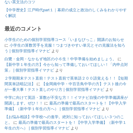
ない英文法のコツ
【中学歴史】江戸時代part１｜幕府の成立と政治のしくみをわかりやす
く解説
最近のコメント
小学生のための個別学習指導コース「いまなびっこ」開講のお知らせ
に
小学生の算数苦手を克服！つまづきやすい単元とその克服法を知ろ
う | 個別学習指導イマナビ
より
白鷺・金岡・なかもず地区の小６生！中学準備を始めましょう。
に
【新中学１年生の方】今から知って準備しておいてほしい！「内申点対
策」 | 個別学習指導イマナビ
より
２学期期末テスト直前！テスト直前で英単語２００語覚える！！【短期
間英単語暗記法】
に
【金岡南中学・中百舌鳥中学の方】テスト後の今
が一番大事！テスト直しのやり方 | 個別学習指導イマナビ
より
中学に向けて英語・算数が不安な方！！イマナビ自慢の中学準備講座が
開講します。ぜひ！！
に
最高の準備で最高のスタートを！【中学入学
準備】（新中学１年生の方へ） | 個別学習指導イマナビ
より
【お悩み相談】中学校への進学。絶対に知っておいてほしい３つのこ
と。
に
最高の準備で最高のスタートを！【中学入学準備】（新中学１
年生の方へ） | 個別学習指導イマナビ
より