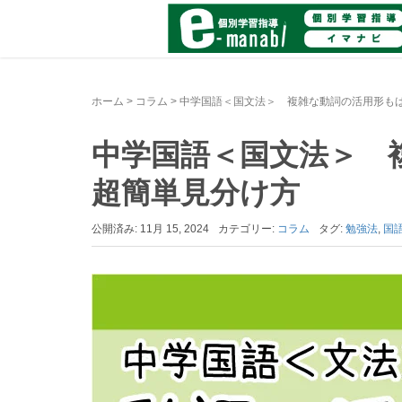
ホーム
>
コラム
>
中学国語＜国文法＞ 複雑な動詞の活用形も
中学国語＜国文法＞
超簡単見分け方
公開済み: 11月 15, 2024
カテゴリー:
コラム
タグ:
勉強法
,
国