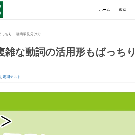
ホーム
教室
ばっちり 超簡単見分け方
 複雑な動詞の活用形もばっ
語
,
定期テスト