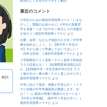
政治のしくみをわかりやすく解説
最近のコメント
小学生のための個別学習指導コース「いまな
びっこ」開講のお知らせ
に
小学生の算数苦
手を克服！つまづきやすい単元とその克服法
を知ろう | 個別学習指導イマナビ
より
白鷺・金岡・なかもず地区の小６生！中学準
備を始めましょう。
に
【新中学１年生の
方】今から知って準備しておいてほしい！
「内申点対策」 | 個別学習指導イマナビ
より
２学期期末テスト直前！テスト直前で英単語
２００語覚える！！【短期間英単語暗記法】
に
【金岡南中学・中百舌鳥中学の方】テス
ト後の今が一番大事！テスト直しのやり方 |
。動詞
個別学習指導イマナビ
より
中学に向けて英語・算数が不安な方！！イマ
ナビ自慢の中学準備講座が開講します。ぜ
ひ！！
に
最高の準備で最高のスタートを！
【中学入学準備】（新中学１年生の方へ） |
個別学習指導イマナビ
より