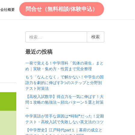
問合せ（無料相談/体験申込）
会社概要
検
索
:
ちり
最近の投稿
一発で覚える！中学理科「気体の発生」まと
め｜実験・集め方・性質まで完全整理
もう「なんとなく」で解かない！中学生の国
語力を劇的に伸ばす3つのステップと分野別
テスト対策法
【高校入試数学】得点力を一気に伸ばす！大
問１攻略の勉強法～頻出パターン５選と対策
～
中学英語が苦手な原因は❝時制❞だった！定期
テスト・高校入試で失敗しない英文法のコツ
【中学歴史】江戸時代part１｜幕府の成立と