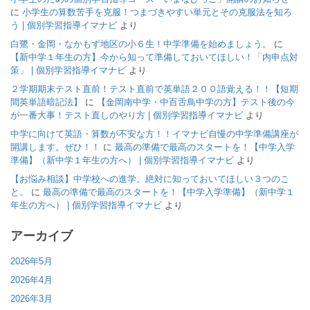
に
小学生の算数苦手を克服！つまづきやすい単元とその克服法を知ろ
う | 個別学習指導イマナビ
より
白鷺・金岡・なかもず地区の小６生！中学準備を始めましょう。
に
【新中学１年生の方】今から知って準備しておいてほしい！「内申点対
策」 | 個別学習指導イマナビ
より
２学期期末テスト直前！テスト直前で英単語２００語覚える！！【短期
間英単語暗記法】
に
【金岡南中学・中百舌鳥中学の方】テスト後の今
が一番大事！テスト直しのやり方 | 個別学習指導イマナビ
より
中学に向けて英語・算数が不安な方！！イマナビ自慢の中学準備講座が
開講します。ぜひ！！
に
最高の準備で最高のスタートを！【中学入学
準備】（新中学１年生の方へ） | 個別学習指導イマナビ
より
【お悩み相談】中学校への進学。絶対に知っておいてほしい３つのこ
と。
に
最高の準備で最高のスタートを！【中学入学準備】（新中学１
年生の方へ） | 個別学習指導イマナビ
より
アーカイブ
2026年5月
2026年4月
2026年3月