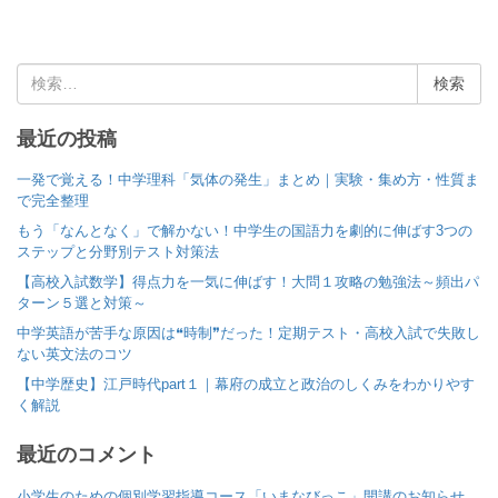
検
索
:
最近の投稿
一発で覚える！中学理科「気体の発生」まとめ｜実験・集め方・性質ま
で完全整理
もう「なんとなく」で解かない！中学生の国語力を劇的に伸ばす3つの
ステップと分野別テスト対策法
【高校入試数学】得点力を一気に伸ばす！大問１攻略の勉強法～頻出パ
ターン５選と対策～
中学英語が苦手な原因は❝時制❞だった！定期テスト・高校入試で失敗し
ない英文法のコツ
【中学歴史】江戸時代part１｜幕府の成立と政治のしくみをわかりやす
く解説
最近のコメント
小学生のための個別学習指導コース「いまなびっこ」開講のお知らせ