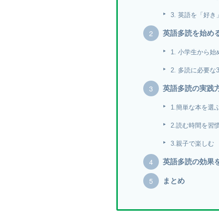
3. 英語を「好
英語多読を始め
1. 小学生から
2. 多読に必要な
英語多読の実践
1.簡単な本を選
2.読む時間を習
3.親子で楽しむ
英語多読の効果
まとめ