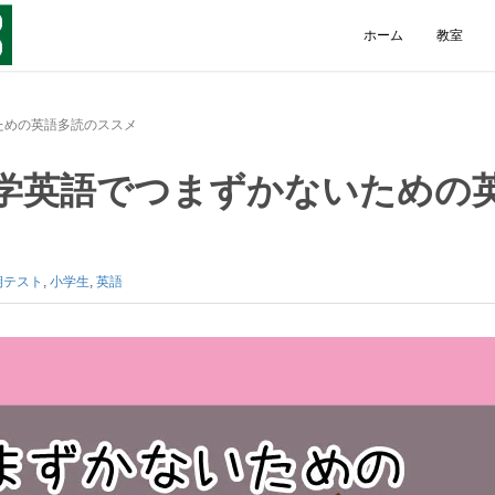
ホーム
教室
ための英語多読のススメ
学英語でつまずかないための
期テスト
,
小学生
,
英語