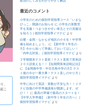
政治のしくみをわかりやすく解説
最近のコメント
小学生のための個別学習指導コース「いまな
びっこ」開講のお知らせ
に
小学生の算数苦
手を克服！つまづきやすい単元とその克服法
を知ろう | 個別学習指導イマナビ
より
白鷺・金岡・なかもず地区の小６生！中学準
備を始めましょう。
に
【新中学１年生の
方】今から知って準備しておいてほしい！
「内申点対策」 | 個別学習指導イマナビ
より
２学期期末テスト直前！テスト直前で英単語
２００語覚える！！【短期間英単語暗記法】
に
【金岡南中学・中百舌鳥中学の方】テス
ト後の今が一番大事！テスト直しのやり方 |
個別学習指導イマナビ
より
中学に向けて英語・算数が不安な方！！イマ
より、
ナビ自慢の中学準備講座が開講します。ぜ
に起こ
ひ！！
に
最高の準備で最高のスタートを！
【中学入学準備】（新中学１年生の方へ） |
個別学習指導イマナビ
より