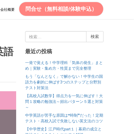
問合せ（無料相談/体験申込）
会社概要
検
索
:
英語
最近の投稿
一発で覚える！中学理科「気体の発生」まと
め｜実験・集め方・性質まで完全整理
もう「なんとなく」で解かない！中学生の国
語力を劇的に伸ばす3つのステップと分野別
テスト対策法
【高校入試数学】得点力を一気に伸ばす！大
問１攻略の勉強法～頻出パターン５選と対策
～
中学英語が苦手な原因は❝時制❞だった！定期
テスト・高校入試で失敗しない英文法のコツ
【中学歴史】江戸時代part１｜幕府の成立と