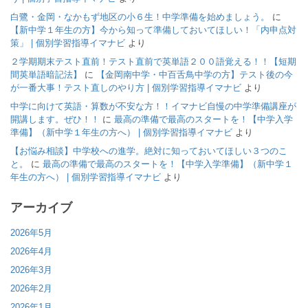
白鷺・金岡・なかもず地区の小６生！中学準備を始めましょう。
に
【新中学１年生の方】今から知って準備しておいてほしい！「内申点対
策」 | 個別学習指導イマナビ
より
２学期期末テスト直前！テスト直前で英単語２００語覚える！！【短期
間英単語暗記法】
に
【金岡南中学・中百舌鳥中学の方】テスト後の今
が一番大事！テスト直しのやり方 | 個別学習指導イマナビ
より
中学に向けて英語・算数が不安な方！！イマナビ自慢の中学準備講座が
開講します。ぜひ！！
に
最高の準備で最高のスタートを！【中学入学
準備】（新中学１年生の方へ） | 個別学習指導イマナビ
より
【お悩み相談】中学校への進学。絶対に知っておいてほしい３つのこ
と。
に
最高の準備で最高のスタートを！【中学入学準備】（新中学１
年生の方へ） | 個別学習指導イマナビ
より
アーカイブ
2026年5月
2026年4月
2026年3月
2026年2月
2026年1月