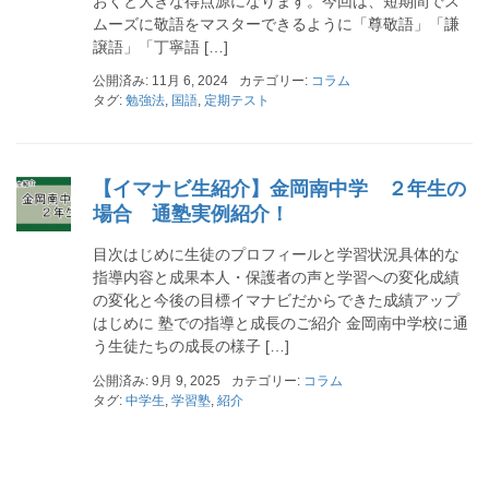
おくと大きな得点源になります。今回は、短期間でス
ムーズに敬語をマスターできるように「尊敬語」「謙
譲語」「丁寧語 […]
公開済み: 11月 6, 2024
カテゴリー:
コラム
タグ:
勉強法
,
国語
,
定期テスト
【イマナビ生紹介】金岡南中学 ２年生の
場合 通塾実例紹介！
目次はじめに生徒のプロフィールと学習状況具体的な
指導内容と成果本人・保護者の声と学習への変化成績
の変化と今後の目標イマナビだからできた成績アップ
はじめに 塾での指導と成長のご紹介 金岡南中学校に通
う生徒たちの成長の様子 […]
公開済み: 9月 9, 2025
カテゴリー:
コラム
タグ:
中学生
,
学習塾
,
紹介