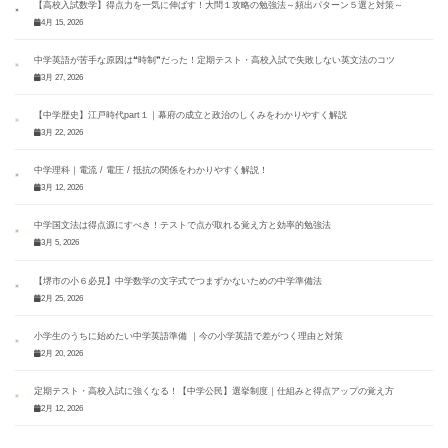
【高校入試数学】得点力を一気に伸ばす！大問１攻略の勉強法～頻出パターン５選と対策～
4月 15, 2026
中学英語が苦手な原因は❝時制❞だった！定期テスト・高校入試で失敗しない英文法のコツ
3月 27, 2026
【中学歴史】江戸時代part１｜幕府の成立と政治のしくみをわかりやすく解説
3月 22, 2026
中学理科｜電流 / 電圧 / 抵抗の関係をわかりやすく解説！
3月 12, 2026
中学国文法は得点源にすべき！テストで点が取れる覚え方と効率的勉強法
3月 5, 2026
【堺市の小６必見】中学数学の文字式でつまずかないための中学準備法
2月 25, 2026
小学生のうちに始めたい中学英語準備 ｜今の小学英語で差がつく理由と対策
2月 20, 2026
定期テスト・高校入試に強くなる！【中学公民】選挙制度｜仕組みと得点アップの覚え方
2月 12, 2026