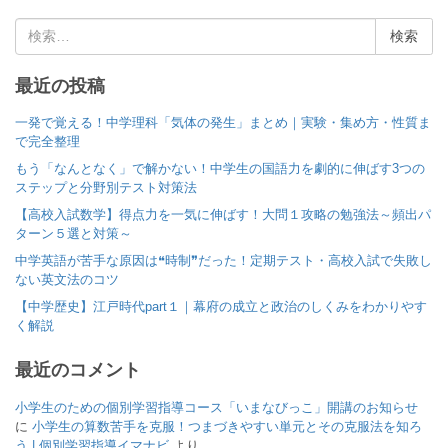
検
索
:
最近の投稿
一発で覚える！中学理科「気体の発生」まとめ｜実験・集め方・性質ま
で完全整理
もう「なんとなく」で解かない！中学生の国語力を劇的に伸ばす3つの
ステップと分野別テスト対策法
【高校入試数学】得点力を一気に伸ばす！大問１攻略の勉強法～頻出パ
ターン５選と対策～
中学英語が苦手な原因は❝時制❞だった！定期テスト・高校入試で失敗し
ない英文法のコツ
【中学歴史】江戸時代part１｜幕府の成立と政治のしくみをわかりやす
く解説
最近のコメント
小学生のための個別学習指導コース「いまなびっこ」開講のお知らせ
に
小学生の算数苦手を克服！つまづきやすい単元とその克服法を知ろ
う | 個別学習指導イマナビ
より