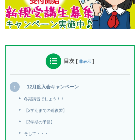
目次
[
]
非表示
12月度入会キャンペーン
冬期講習でしょう！！
【2学期までの総復習】
【3学期の予習】
そして・・・