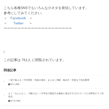
こちら各種SNSでもいろんな小ネタを発信しています。
参考にしてみてください。
＜
Facebook
＞
＜
Twitter
＞
ーーーーーーーーーーーーーーーーーーーー
/
この記事は 761人 に閲覧されています。
関連記事
一発で覚える！中学理科「気体の発生」まとめ｜実験・集め方・性質まで完全整理
5月 4, 2026
もう「なんとなく」で解かない！中学生の国語力を劇的に伸ばす3つのステップと分野別テスト対
策法
4月 24, 2026