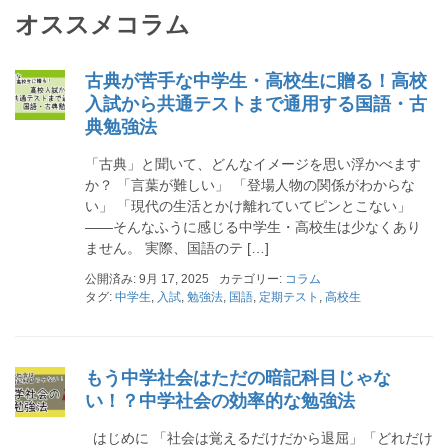
オススメコラム
古典が苦手な中学生・高校生に贈る！高校
入試から共通テストまで通用する国語・古
典勉強法
「古典」と聞いて、どんなイメージを思い浮かべます
か？ 「言葉が難しい」 「登場人物の関係がわからな
い」 「現代の生活とかけ離れていてピンとこない」
――そんなふうに感じる中学生・高校生は少なくあり
ません。 実際、国語のテ […]
公開済み: 9月 17, 2025
カテゴリー:
コラム
タグ:
中学生
,
入試
,
勉強法
,
国語
,
定期テスト
,
高校生
もう中学社会はただの暗記科目じゃな
い！？中学社会の効率的な勉強法
はじめに 「社会は覚えるだけだから退屈」「どれだけ