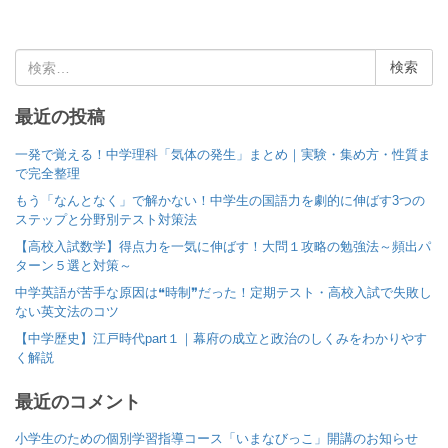
検
索
:
最近の投稿
一発で覚える！中学理科「気体の発生」まとめ｜実験・集め方・性質ま
で完全整理
もう「なんとなく」で解かない！中学生の国語力を劇的に伸ばす3つの
ステップと分野別テスト対策法
【高校入試数学】得点力を一気に伸ばす！大問１攻略の勉強法～頻出パ
ターン５選と対策～
中学英語が苦手な原因は❝時制❞だった！定期テスト・高校入試で失敗し
ない英文法のコツ
【中学歴史】江戸時代part１｜幕府の成立と政治のしくみをわかりやす
く解説
最近のコメント
小学生のための個別学習指導コース「いまなびっこ」開講のお知らせ