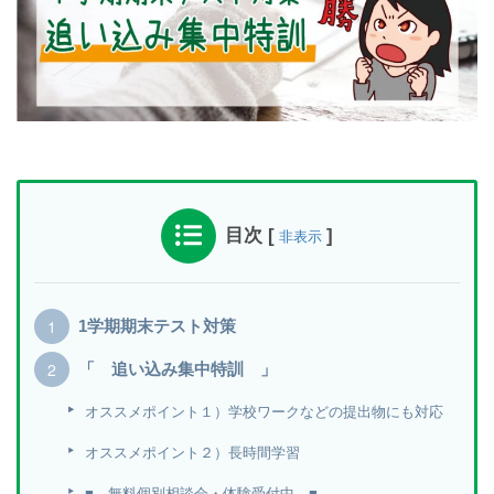
目次
[
]
非表示
1学期期末テスト対策
「 追い込み集中特訓 」
オススメポイント１）学校ワークなどの提出物にも対応
オススメポイント２）長時間学習
■ 無料個別相談会・体験受付中 ■