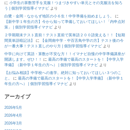
に
小学生の算数苦手を克服！つまづきやすい単元とその克服法を知ろ
う | 個別学習指導イマナビ
より
白鷺・金岡・なかもず地区の小６生！中学準備を始めましょう。
に
【新中学１年生の方】今から知って準備しておいてほしい！「内申点対
策」 | 個別学習指導イマナビ
より
２学期期末テスト直前！テスト直前で英単語２００語覚える！！【短期
間英単語暗記法】
に
【金岡南中学・中百舌鳥中学の方】テスト後の今
が一番大事！テスト直しのやり方 | 個別学習指導イマナビ
より
中学に向けて英語・算数が不安な方！！イマナビ自慢の中学準備講座が
開講します。ぜひ！！
に
最高の準備で最高のスタートを！【中学入学
準備】（新中学１年生の方へ） | 個別学習指導イマナビ
より
【お悩み相談】中学校への進学。絶対に知っておいてほしい３つのこ
と。
に
最高の準備で最高のスタートを！【中学入学準備】（新中学１
年生の方へ） | 個別学習指導イマナビ
より
アーカイブ
2026年5月
2026年4月
2026年3月