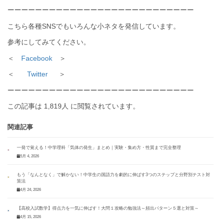
ーーーーーーーーーーーーーーーーーーーーーーーーーーー
こちら各種SNSでもいろんな小ネタを発信しています。
参考にしてみてください。
＜
Facebook
＞
＜
Twitter
＞
ーーーーーーーーーーーーーーーーーーーーーーーーーーー
この記事は 1,819人 に閲覧されています。
関連記事
一発で覚える！中学理科「気体の発生」まとめ｜実験・集め方・性質まで完全整理
5月 4, 2026
もう「なんとなく」で解かない！中学生の国語力を劇的に伸ばす3つのステップと分野別テスト対
策法
4月 24, 2026
【高校入試数学】得点力を一気に伸ばす！大問１攻略の勉強法～頻出パターン５選と対策～
4月 15, 2026