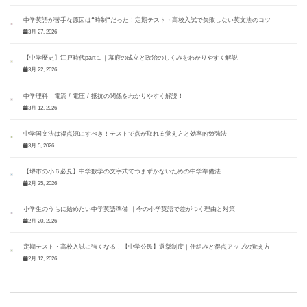
中学英語が苦手な原因は❝時制❞だった！定期テスト・高校入試で失敗しない英文法のコツ
3月 27, 2026
【中学歴史】江戸時代part１｜幕府の成立と政治のしくみをわかりやすく解説
3月 22, 2026
中学理科｜電流 / 電圧 / 抵抗の関係をわかりやすく解説！
3月 12, 2026
中学国文法は得点源にすべき！テストで点が取れる覚え方と効率的勉強法
3月 5, 2026
【堺市の小６必見】中学数学の文字式でつまずかないための中学準備法
2月 25, 2026
小学生のうちに始めたい中学英語準備 ｜今の小学英語で差がつく理由と対策
2月 20, 2026
定期テスト・高校入試に強くなる！【中学公民】選挙制度｜仕組みと得点アップの覚え方
2月 12, 2026