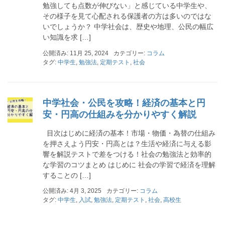
勉強しても点数が伸びない」と感じている中学生や、
その様子を見て心配される保護者の方は多いのではな
いでしょうか？ 中学社会は、歴史や地理、公民の幅広
い知識を求 […]
公開済み: 11月 25, 2024
カテゴリー:
コラム
タグ:
中学生
,
勉強法
,
定期テスト
,
社会
中学社会・公民を攻略！経済の基本と円
安・円高の仕組みを分かりやすく解説
目次はじめに経済の基本！市場・物価・為替の仕組み
を押さえよう円安・円高とは？生活や経済に与える影
響を解説テストで差をつける！社会の勉強法と効率的
な学習のコツまとめ はじめに 社会の学習で経済を理解
することの […]
公開済み: 4月 3, 2025
カテゴリー:
コラム
タグ:
中学生
,
入試
,
勉強法
,
定期テスト
,
社会
,
高校生