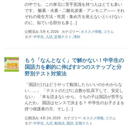
の中でも、この単元に苦手意識を持つ人はとても多い
です。 酸素・水素・二酸化炭素・アンモニア―― それ
ぞれの発生方法・性質・集め方を覚えないといけない
のに、似ている部分も多 […]
公開済み: 5月 4, 2026
カテゴリー:
オススメ情報
,
コラム
タグ:
中学生
,
入試
,
定期テスト
,
理科
もう「なんとなく」で解かない！中学生の
国語力を劇的に伸ばす3つのステップと分
野別テスト対策法
「国語だけはどうやって勉強したらいいのかわからな
い……」 「テストのたびに点数が乱高下して、安定し
ない」 「本を読まないから、うちの子は国語が苦手な
んだわ」 国語はセンスで決まる？ 中学生のお子さまを
持つ保護者の方、そし […]
公開済み: 4月 24, 2026
カテゴリー:
オススメ情報
,
コラム
タグ:
中学生
,
入試
,
勉強法
,
国語
,
定期テスト