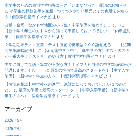
小学生のための個別学習指導コース「いまなびっこ」開講のお知らせ
に
小学生の算数苦手を克服！つまづきやすい単元とその克服法を知ろ
う | 個別学習指導イマナビ
より
白鷺・金岡・なかもず地区の小６生！中学準備を始めましょう。
に
【新中学１年生の方】今から知って準備しておいてほしい！「内申点対
策」 | 個別学習指導イマナビ
より
２学期期末テスト直前！テスト直前で英単語２００語覚える！！【短期
間英単語暗記法】
に
【金岡南中学・中百舌鳥中学の方】テスト後の今
が一番大事！テスト直しのやり方 | 個別学習指導イマナビ
より
中学に向けて英語・算数が不安な方！！イマナビ自慢の中学準備講座が
開講します。ぜひ！！
に
最高の準備で最高のスタートを！【中学入学
準備】（新中学１年生の方へ） | 個別学習指導イマナビ
より
【お悩み相談】中学校への進学。絶対に知っておいてほしい３つのこ
と。
に
最高の準備で最高のスタートを！【中学入学準備】（新中学１
年生の方へ） | 個別学習指導イマナビ
より
アーカイブ
2026年5月
2026年4月