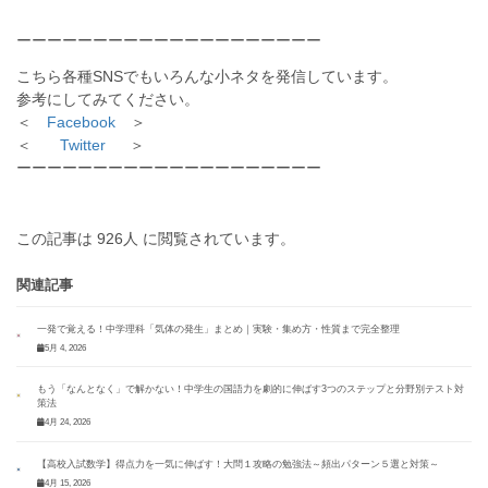
ーーーーーーーーーーーーーーーーーーーー
こちら各種SNSでもいろんな小ネタを発信しています。
参考にしてみてください。
＜
Facebook
＞
＜
Twitter
＞
ーーーーーーーーーーーーーーーーーーーー
この記事は 926人 に閲覧されています。
関連記事
一発で覚える！中学理科「気体の発生」まとめ｜実験・集め方・性質まで完全整理
5月 4, 2026
もう「なんとなく」で解かない！中学生の国語力を劇的に伸ばす3つのステップと分野別テスト対
策法
4月 24, 2026
【高校入試数学】得点力を一気に伸ばす！大問１攻略の勉強法～頻出パターン５選と対策～
4月 15, 2026