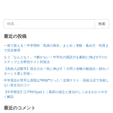
検
索
:
最近の投稿
一発で覚える！中学理科「気体の発生」まとめ｜実験・集め方・性質ま
で完全整理
もう「なんとなく」で解かない！中学生の国語力を劇的に伸ばす3つの
ステップと分野別テスト対策法
【高校入試数学】得点力を一気に伸ばす！大問１攻略の勉強法～頻出パ
ターン５選と対策～
中学英語が苦手な原因は❝時制❞だった！定期テスト・高校入試で失敗し
ない英文法のコツ
【中学歴史】江戸時代part１｜幕府の成立と政治のしくみをわかりやす
く解説
最近のコメント