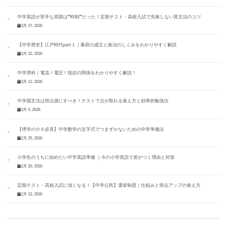
中学英語が苦手な原因は❝時制❞だった！定期テスト・高校入試で失敗しない英文法のコツ
3月 27, 2026
【中学歴史】江戸時代part１｜幕府の成立と政治のしくみをわかりやすく解説
3月 22, 2026
中学理科｜電流 / 電圧 / 抵抗の関係をわかりやすく解説！
3月 12, 2026
中学国文法は得点源にすべき！テストで点が取れる覚え方と効率的勉強法
3月 5, 2026
【堺市の小６必見】中学数学の文字式でつまずかないための中学準備法
2月 25, 2026
小学生のうちに始めたい中学英語準備 ｜今の小学英語で差がつく理由と対策
2月 20, 2026
定期テスト・高校入試に強くなる！【中学公民】選挙制度｜仕組みと得点アップの覚え方
2月 12, 2026