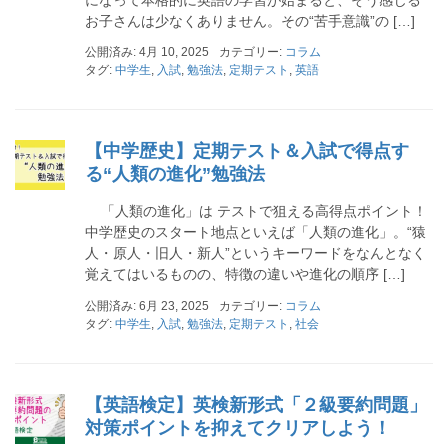
お子さんは少なくありません。その“苦手意識”の […]
公開済み: 4月 10, 2025
カテゴリー:
コラム
タグ:
中学生
,
入試
,
勉強法
,
定期テスト
,
英語
【中学歴史】定期テスト＆入試で得点す
る“人類の進化”勉強法
「人類の進化」は テストで狙える高得点ポイント！
中学歴史のスタート地点といえば「人類の進化」。“猿
人・原人・旧人・新人”というキーワードをなんとなく
覚えてはいるものの、特徴の違いや進化の順序 […]
公開済み: 6月 23, 2025
カテゴリー:
コラム
タグ:
中学生
,
入試
,
勉強法
,
定期テスト
,
社会
【英語検定】英検新形式「２級要約問題」
対策ポイントを抑えてクリアしよう！