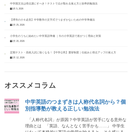
中学国文法は得点源にすべき！テストで点が取れる覚え方と効率的勉強法
3月 5, 2026
【堺市の小６必見】中学数学の文字式でつまずかないための中学準備法
2月 25, 2026
小学生のうちに始めたい中学英語準備 ｜今の小学英語で差がつく理由と対策
2月 20, 2026
定期テスト・高校入試に強くなる！【中学公民】選挙制度｜仕組みと得点アップの覚え方
2月 12, 2026
オススメコラム
中学英語のつまずきは人称代名詞から？個
別指導塾が教える正しい勉強法
「人称代名詞」が原因？中学英語が苦手になる意外な
理由とは 「英語、なんとなく苦手かも……」 中学生
になって本格的に英語の学習が始まると、そう感じる