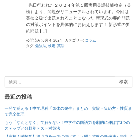
先日行われた２０２４年第１回実用英語技能検定（英
検）より、問題がリニューアルされています。今回は
英検２級で出題されることになった 新形式の要約問題
の対策ポイントを具体的にお伝えします！ 新形式の要
約問題 […]
公開済み: 6月 4, 2024
カテゴリー:
コラム
タグ:
勉強法
,
検定
,
英語
検
索
:
最近の投稿
一発で覚える！中学理科「気体の発生」まとめ｜実験・集め方・性質ま
で完全整理
もう「なんとなく」で解かない！中学生の国語力を劇的に伸ばす3つの
ステップと分野別テスト対策法
【高校入試数学】得点力を一気に伸ばす！大問１攻略の勉強法～頻出パ