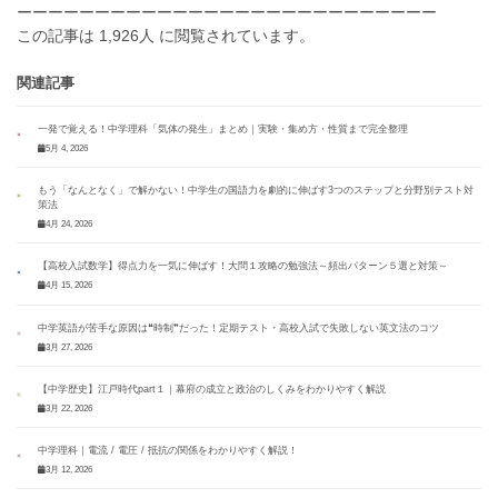
ーーーーーーーーーーーーーーーーーーーーーーーーーーー
この記事は 1,926人 に閲覧されています。
関連記事
一発で覚える！中学理科「気体の発生」まとめ｜実験・集め方・性質まで完全整理
5月 4, 2026
もう「なんとなく」で解かない！中学生の国語力を劇的に伸ばす3つのステップと分野別テスト対
策法
4月 24, 2026
【高校入試数学】得点力を一気に伸ばす！大問１攻略の勉強法～頻出パターン５選と対策～
4月 15, 2026
中学英語が苦手な原因は❝時制❞だった！定期テスト・高校入試で失敗しない英文法のコツ
3月 27, 2026
【中学歴史】江戸時代part１｜幕府の成立と政治のしくみをわかりやすく解説
3月 22, 2026
中学理科｜電流 / 電圧 / 抵抗の関係をわかりやすく解説！
3月 12, 2026