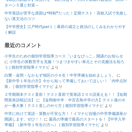
ターン５選と対策～
中学英語が苦手な原因は❝時制❞だった！定期テスト・高校入試で失敗し
ない英文法のコツ
【中学歴史】江戸時代part１｜幕府の成立と政治のしくみをわかりやす
く解説
最近のコメント
小学生のための個別学習指導コース「いまなびっこ」開講のお知らせ
に
小学生の算数苦手を克服！つまづきやすい単元とその克服法を知ろ
う | 個別学習指導イマナビ
より
白鷺・金岡・なかもず地区の小６生！中学準備を始めましょう。
に
【新中学１年生の方】今から知って準備しておいてほしい！「内申点対
策」 | 個別学習指導イマナビ
より
２学期期末テスト直前！テスト直前で英単語２００語覚える！！【短期
間英単語暗記法】
に
【金岡南中学・中百舌鳥中学の方】テスト後の今
が一番大事！テスト直しのやり方 | 個別学習指導イマナビ
より
中学に向けて英語・算数が不安な方！！イマナビ自慢の中学準備講座が
開講します。ぜひ！！
に
最高の準備で最高のスタートを！【中学入学
準備】（新中学１年生の方へ） | 個別学習指導イマナビ
より