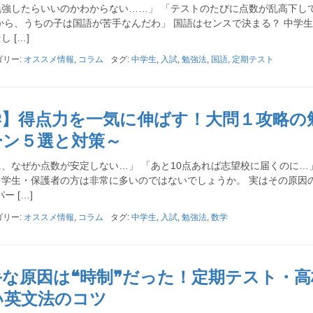
強したらいいのかわからない……」 「テストのたびに点数が乱高下し
から、うちの子は国語が苦手なんだわ」 国語はセンスで決まる？ 中学
 […]
ゴリー:
オススメ情報
,
コラム
タグ:
中学生
,
入試
,
勉強法
,
国語
,
定期テスト
学】得点力を一気に伸ばす！大問１攻略の
ーン５選と対策～
、なぜか点数が安定しない…」 「あと10点あれば志望校に届くのに…」
学生・保護者の方は非常に多いのではないでしょうか。 実はその原因
 […]
ゴリー:
オススメ情報
,
コラム
タグ:
中学生
,
入試
,
勉強法
,
数学
な原因は❝時制❞だった！定期テスト・高
い英文法のコツ