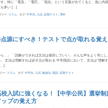
です。特に「電流」「電圧」「抵抗」という言葉が出てくると、急に内
多い […]
ゴリー:
コラム
タグ:
中学生
,
入試
,
定期テスト
,
理科
得点源にすべき！テストで点が取れる覚え
ら…」 「読解ができれば文法は後回しでいい」 そんな声をよく耳にし
。 文法は理解すれば必ず点が取れる 中学国語において、文法は“理解
…]
リー:
コラム
タグ:
中学生
,
入試
,
勉強法
,
国語
,
定期テスト
高校入試に強くなる！【中学公民】選挙制
アップの覚え方