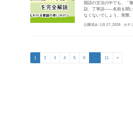
国語の文法の中でも、「敬
語、丁寧語――名前を聞い
なくないでしょう。実際、定
公開済み: 1月 27, 2026
カテ
1
2
3
4
5
6
…
11
>