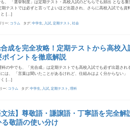
も、 「選挙制度」は定期テスト・高校入試のどちらでも頻出 となる重
定期テストでは必ずと言ってよいほど出題され、さらに高校入試でも資
 […]
ゴリー:
コラム
タグ:
中学生
,
入試
,
定期テスト
,
社会
光合成を完全攻略！定期テストから高校入
要ポイントを徹底解説
理科の中でも、「光合成」は定期テストでも高校入試でも必ず出題され
には、 「言葉は聞いたことがあるけれど、仕組みはよく分からない」 
 […]
リー:
コラム
タグ:
中学生
,
入試
,
定期テスト
,
理科
語文法】尊敬語・謙譲語・丁寧語を完全解
かる敬語の使い分け