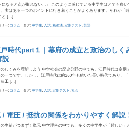
トになると点が取れない…」 このように感じている中学生はとても多い
と、実はある一つのポイントに行き着くことがよくあります。それが「
 […]
ゴリー:
コラム
タグ:
中学生
,
入試
,
勉強法
,
定期テスト
,
英語
戸時代part１｜幕府の成立と政治のしく
解説
のしくみを理解しよう 中学社会の歴史分野の中でも、江戸時代は定期
の一つです。しかし、江戸時代は約260年も続いた長い時代であり、「
工 […]
ゴリー:
コラム
タグ:
中学生
,
入試
,
定期テスト
,
社会
 / 電圧 / 抵抗の関係をわかりやすく解説
の生徒がつまずく単元 中学理科の中でも、多くの中学生が「難しい」