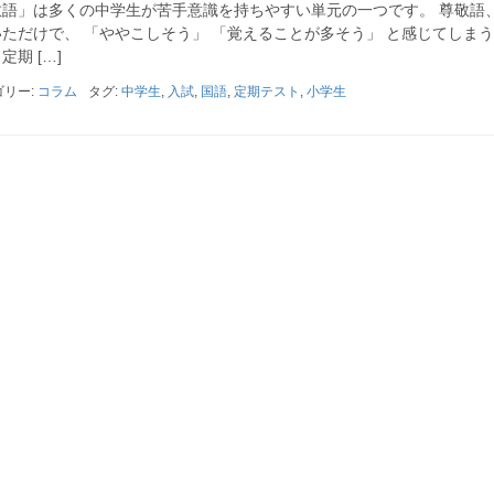
語」は多くの中学生が苦手意識を持ちやすい単元の一つです。 尊敬語
ただけで、 「ややこしそう」 「覚えることが多そう」 と感じてしま
期 […]
ゴリー:
コラム
タグ:
中学生
,
入試
,
国語
,
定期テスト
,
小学生