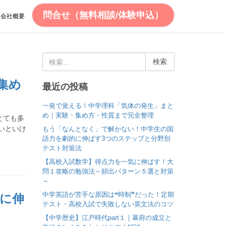
問合せ（無料相談/体験申込）
会社概要
検
索
:
集め
最近の投稿
一発で覚える！中学理科「気体の発生」まと
め｜実験・集め方・性質まで完全整理
とても多
いといけ
もう「なんとなく」で解かない！中学生の国
語力を劇的に伸ばす3つのステップと分野別
テスト対策法
【高校入試数学】得点力を一気に伸ばす！大
問１攻略の勉強法～頻出パターン５選と対策
～
中学英語が苦手な原因は❝時制❞だった！定期
に伸
テスト・高校入試で失敗しない英文法のコツ
【中学歴史】江戸時代part１｜幕府の成立と