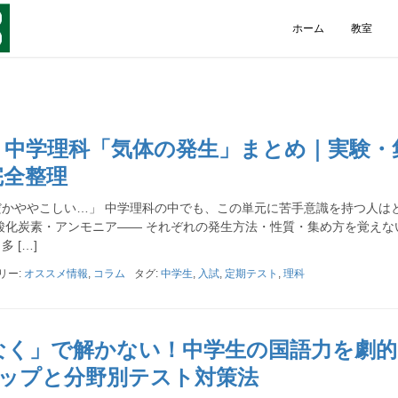
ホーム
教室
！中学理科「気体の発生」まとめ｜実験・
完全整理
かややこしい…」 中学理科の中でも、この単元に苦手意識を持つ人は
酸化炭素・アンモニア―― それぞれの発生方法・性質・集め方を覚えな
 […]
リー:
オススメ情報
,
コラム
タグ:
中学生
,
入試
,
定期テスト
,
理科
なく」で解かない！中学生の国語力を劇的
テップと分野別テスト対策法