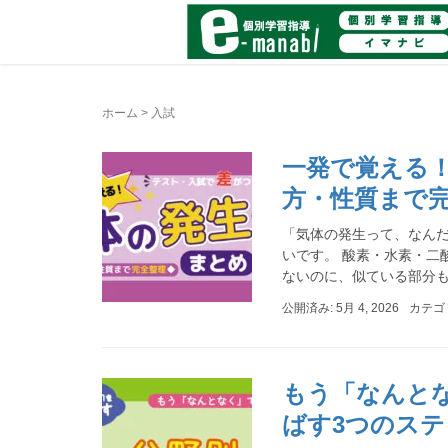
ホーム
>
入試
一発で覚える
方・性質まで
「気体の発生って、なんだ
いです。 酸素・水素・二
ないのに、似ている部分も多
公開済み: 5月 4, 2026
カテゴ
もう「なんと
ばす3つのス