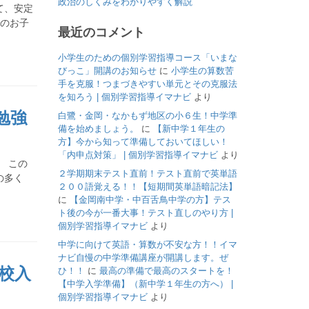
政治のしくみをわかりやすく解説
て、安定
生のお子
最近のコメント
小学生のための個別学習指導コース「いまな
びっこ」開講のお知らせ
に
小学生の算数苦
手を克服！つまづきやすい単元とその克服法
を知ろう | 個別学習指導イマナビ
より
勉強
白鷺・金岡・なかもず地区の小６生！中学準
備を始めましょう。
に
【新中学１年生の
方】今から知って準備しておいてほしい！
「内申点対策」 | 個別学習指導イマナビ
より
 この
２学期期末テスト直前！テスト直前で英単語
の多く
２００語覚える！！【短期間英単語暗記法】
に
【金岡南中学・中百舌鳥中学の方】テス
ト後の今が一番大事！テスト直しのやり方 |
個別学習指導イマナビ
より
中学に向けて英語・算数が不安な方！！イマ
ナビ自慢の中学準備講座が開講します。ぜ
校入
ひ！！
に
最高の準備で最高のスタートを！
【中学入学準備】（新中学１年生の方へ） |
個別学習指導イマナビ
より