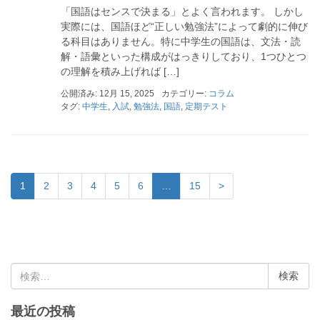
「国語はセンスで決まる」とよく言われます。 しかし
実際には、国語ほど“正しい勉強法”によって劇的に伸び
る科目はありません。特に中学生の国語は、文法・読
解・語彙といった構成がはっきりしており、1つひとつ
の理解を積み上げれば […]
公開済み: 12月 15, 2025
カテゴリー:
コラム
タグ:
中学生
,
入試
,
勉強法
,
国語
,
定期テスト
1
2
3
4
5
6
…
15
>
検
索
:
最近の投稿