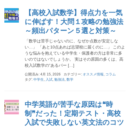
【高校入試数学】得点力を一気
に伸ばす！大問１攻略の勉強法
～頻出パターン５選と対策～
「数学は苦手じゃないのに、なぜか点数が安定しな
い…」 「あと10点あれば志望校に届くのに…」 このよ
うな悩みを抱えている中学生・保護者の方は非常に多
いのではないでしょうか。 実はその原因の多くは、高
校入試数学の“あるパー […]
公開済み: 4月 15, 2026
カテゴリー:
オススメ情報
,
コラム
タグ:
中学生
,
入試
,
勉強法
,
数学
中学英語が苦手な原因は❝時
制❞だった！定期テスト・高校
入試で失敗しない英文法のコツ