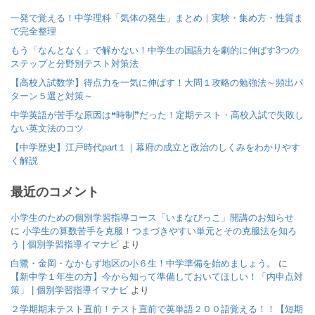
一発で覚える！中学理科「気体の発生」まとめ｜実験・集め方・性質ま
で完全整理
もう「なんとなく」で解かない！中学生の国語力を劇的に伸ばす3つの
ステップと分野別テスト対策法
【高校入試数学】得点力を一気に伸ばす！大問１攻略の勉強法～頻出パ
ターン５選と対策～
中学英語が苦手な原因は❝時制❞だった！定期テスト・高校入試で失敗し
ない英文法のコツ
【中学歴史】江戸時代part１｜幕府の成立と政治のしくみをわかりやす
く解説
最近のコメント
小学生のための個別学習指導コース「いまなびっこ」開講のお知らせ
に
小学生の算数苦手を克服！つまづきやすい単元とその克服法を知ろ
う | 個別学習指導イマナビ
より
白鷺・金岡・なかもず地区の小６生！中学準備を始めましょう。
に
【新中学１年生の方】今から知って準備しておいてほしい！「内申点対
策」 | 個別学習指導イマナビ
より
２学期期末テスト直前！テスト直前で英単語２００語覚える！！【短期