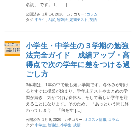
名詞」 です。 I、 […]
公開済み: 1月 14, 2026
カテゴリー:
コラム
タグ:
中学生
,
入試
,
勉強法
,
定期テスト
,
英語
小学生・中学生の３学期の勉強
法完全ガイド 成績アップ・高
得点で次の学年に差をつける過
ごし方
3学期は、1年の中で最も短い学期です。冬休みが明け
るとすぐに授業が始まり、学年末テストやまとめの学
習が続き、気がつけば春休み、そして新しい学年を迎
えることになります。そのため、 「あっという間に終
わってしまう」 「何をす […]
公開済み: 1月 9, 2026
カテゴリー:
オススメ情報
,
コラム
タグ:
中学生
,
勉強法
,
小学生
,
成績