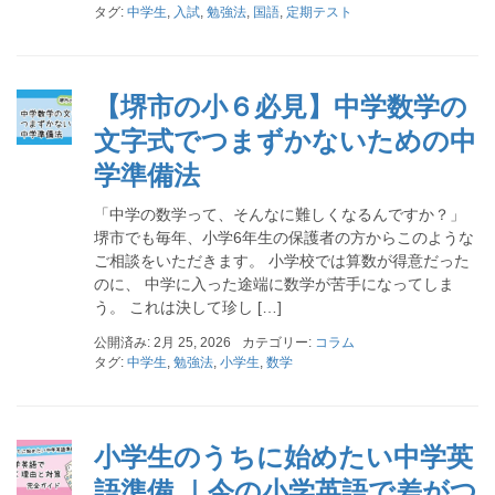
タグ:
中学生
,
入試
,
勉強法
,
国語
,
定期テスト
【堺市の小６必見】中学数学の
文字式でつまずかないための中
学準備法
「中学の数学って、そんなに難しくなるんですか？」
堺市でも毎年、小学6年生の保護者の方からこのような
ご相談をいただきます。 小学校では算数が得意だった
のに、 中学に入った途端に数学が苦手になってしま
う。 これは決して珍し […]
公開済み: 2月 25, 2026
カテゴリー:
コラム
タグ:
中学生
,
勉強法
,
小学生
,
数学
小学生のうちに始めたい中学英
語準備 ｜今の小学英語で差がつ