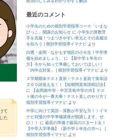
政治のしくみをわかりやすく解説
最近のコメント
小学生のための個別学習指導コース「いまな
びっこ」開講のお知らせ
に
小学生の算数苦
手を克服！つまづきやすい単元とその克服法
を知ろう | 個別学習指導イマナビ
より
白鷺・金岡・なかもず地区の小６生！中学準
備を始めましょう。
に
【新中学１年生の
方】今から知って準備しておいてほしい！
「内申点対策」 | 個別学習指導イマナビ
より
２学期期末テスト直前！テスト直前で英単語
２００語覚える！！【短期間英単語暗記法】
に
【金岡南中学・中百舌鳥中学の方】テス
ト後の今が一番大事！テスト直しのやり方 |
個別学習指導イマナビ
より
中学に向けて英語・算数が不安な方！！イマ
けて
ナビ自慢の中学準備講座が開講します。ぜ
した
ひ！！
に
最高の準備で最高のスタートを！
【中学入学準備】（新中学１年生の方へ） |
個別学習指導イマナビ
より