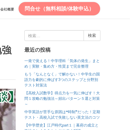
問合せ（無料相談/体験申込）
会社概要
検
索
:
勉強
最近の投稿
一発で覚える！中学理科「気体の発生」まと
め｜実験・集め方・性質まで完全整理
もう「なんとなく」で解かない！中学生の国
語力を劇的に伸ばす3つのステップと分野別
テスト対策法
【高校入試数学】得点力を一気に伸ばす！大
問１攻略の勉強法～頻出パターン５選と対策
～
中学英語が苦手な原因は❝時制❞だった！定期
テスト・高校入試で失敗しない英文法のコツ
【中学歴史】江戸時代part１｜幕府の成立と