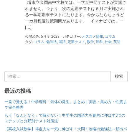
堺市立金岡南中学校では、一学期中間テストが実施さ
れません。つまり、次の定期テストは６月に実施され
る一学期期末テストになります。今からならちょうど
一カ月程度対策期間があります。 イマナビでは、一
[…]
公開済み: 5月 9, 2023
カテゴリー:
オススメ情報
,
コラム
タグ:
コラム
,
勉強法
,
国語
,
定期テスト
,
数学
,
理科
,
社会
,
英語
検
索
:
最近の投稿
一発で覚える！中学理科「気体の発生」まとめ｜実験・集め方・性質ま
で完全整理
もう「なんとなく」で解かない！中学生の国語力を劇的に伸ばす3つの
ステップと分野別テスト対策法
【高校入試数学】得点力を一気に伸ばす！大問１攻略の勉強法～頻出パ