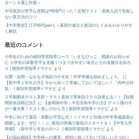
ターン５選と対策～
中学英語が苦手な原因は❝時制❞だった！定期テスト・高校入試で失敗し
ない英文法のコツ
【中学歴史】江戸時代part１｜幕府の成立と政治のしくみをわかりやす
く解説
最近のコメント
小学生のための個別学習指導コース「いまなびっこ」開講のお知らせ
に
小学生の算数苦手を克服！つまづきやすい単元とその克服法を知ろ
う | 個別学習指導イマナビ
より
白鷺・金岡・なかもず地区の小６生！中学準備を始めましょう。
に
【新中学１年生の方】今から知って準備しておいてほしい！「内申点対
策」 | 個別学習指導イマナビ
より
２学期期末テスト直前！テスト直前で英単語２００語覚える！！【短期
間英単語暗記法】
に
【金岡南中学・中百舌鳥中学の方】テスト後の今
が一番大事！テスト直しのやり方 | 個別学習指導イマナビ
より
中学に向けて英語・算数が不安な方！！イマナビ自慢の中学準備講座が
開講します。ぜひ！！
に
最高の準備で最高のスタートを！【中学入学
準備】（新中学１年生の方へ） | 個別学習指導イマナビ
より
【お悩み相談】中学校への進学。絶対に知っておいてほしい３つのこ