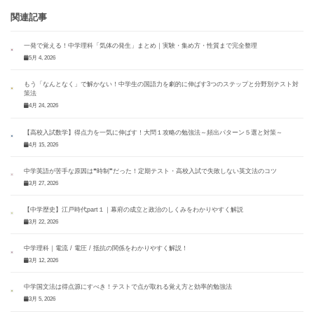
関連記事
一発で覚える！中学理科「気体の発生」まとめ｜実験・集め方・性質まで完全整理
5月 4, 2026
もう「なんとなく」で解かない！中学生の国語力を劇的に伸ばす3つのステップと分野別テスト対
策法
4月 24, 2026
【高校入試数学】得点力を一気に伸ばす！大問１攻略の勉強法～頻出パターン５選と対策～
4月 15, 2026
中学英語が苦手な原因は❝時制❞だった！定期テスト・高校入試で失敗しない英文法のコツ
3月 27, 2026
【中学歴史】江戸時代part１｜幕府の成立と政治のしくみをわかりやすく解説
3月 22, 2026
中学理科｜電流 / 電圧 / 抵抗の関係をわかりやすく解説！
3月 12, 2026
中学国文法は得点源にすべき！テストで点が取れる覚え方と効率的勉強法
3月 5, 2026