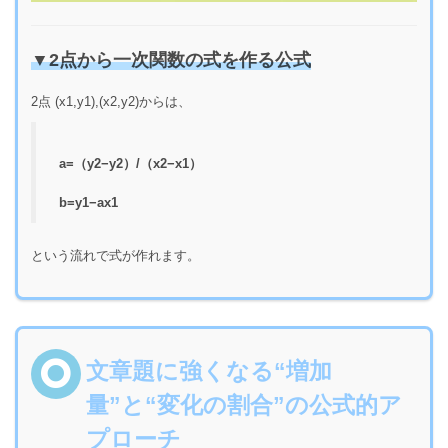
▼2点から一次関数の式を作る公式
2点
(x1,y1),(x2,y2)
からは、
a=（y2−y2）/（x2−x1）
b
=
y
1
−
a
x
1
という流れで式が作れます。
文章題に強くなる“増加
量”と“変化の割合”の公式的ア
プローチ