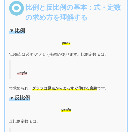
比例と反比例の基本：式・定数
の求め方を理解する
▼比例
y=ax
“出発点は必ず 0” という特徴があります。比例定数
a
は、
a=y/x
で求められ、
グラフは原点からまっすぐ伸びる直線
です。
▼反比例
y=a/x
反比例定数
a
は、