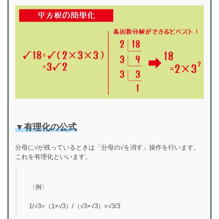
▼
有理化の公式
分母に√が残っているときは「分母の√を消す」操作を行います。
これを有理化といいます。
〈例〉
1/√3=​（1×√3）/（√3×√3）=√3/3