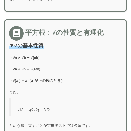
平方根：√の性質と有理化
▼
√の基本性質
・√a × √b = √(ab)
・√a ÷ √b = √(a/b)
・√(a²) = a（a が正の数のとき）
また、
√18 = √(9×2) = 3√2
という形に直すことが定期テストでは必須です。