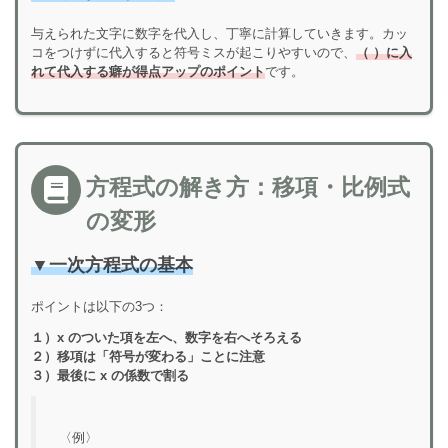
与えられた文字に数字を代入し、丁寧に計算していきます。カッ
コをつけずに代入すると符号ミスが起こりやすいので、
（ ）に入
れて代入する癖
が得点アップのポイント
です。
方程式の解き方：移項・比例式
の変形
▼一
次方程式の基本
ポイントは以下の3つ：
１）x のついた項を左へ、数字を右へそろえる
２）移項は「符号が変わる」ことに注意
３）最後に x の係数で割る
〈例〉