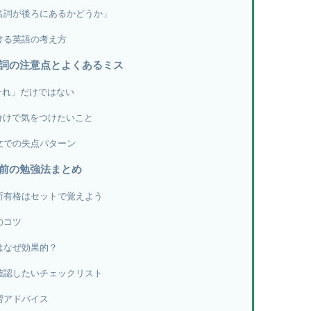
名詞が後ろにあるかどうか」
ける英語の考え方
名詞の注意点とよくあるミス
「それ」だけではない
の使い分けで気をつけたいこと
文での失点パターン
直前の勉強法まとめ
所有格はセットで覚えよう
のコツ
はなぜ効果的？
確認したいチェックリスト
習アドバイス