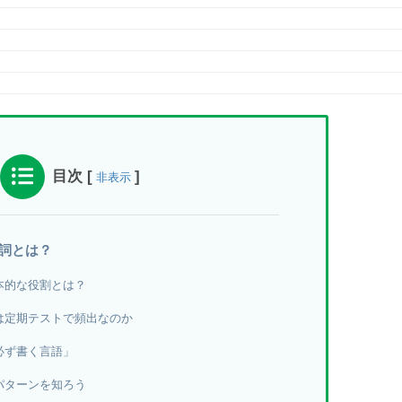
目次
[
]
非表示
名詞とは？
本的な役割とは？
は定期テストで頻出なのか
必ず書く言語」
パターンを知ろう