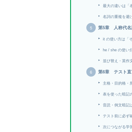
最大の違いは「
名詞の重複を避
第5章 人称代
it の使い方は
he / she 
並び替え・英作
第6章 テスト
主格・目的格・
表を使った暗記
音読・例文暗記
テスト前に必ず
次につながる学