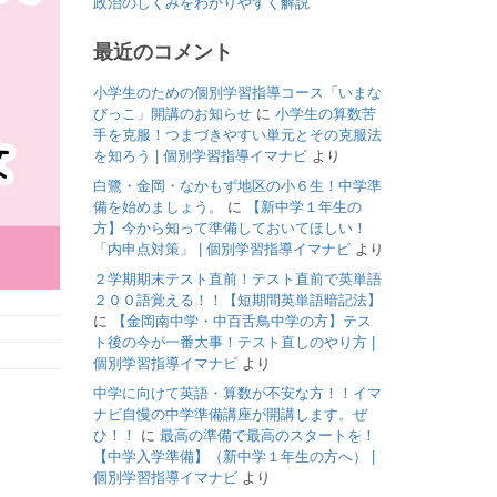
政治のしくみをわかりやすく解説
最近のコメント
小学生のための個別学習指導コース「いまな
びっこ」開講のお知らせ
に
小学生の算数苦
手を克服！つまづきやすい単元とその克服法
を知ろう | 個別学習指導イマナビ
より
白鷺・金岡・なかもず地区の小６生！中学準
備を始めましょう。
に
【新中学１年生の
方】今から知って準備しておいてほしい！
「内申点対策」 | 個別学習指導イマナビ
より
２学期期末テスト直前！テスト直前で英単語
２００語覚える！！【短期間英単語暗記法】
に
【金岡南中学・中百舌鳥中学の方】テス
ト後の今が一番大事！テスト直しのやり方 |
個別学習指導イマナビ
より
中学に向けて英語・算数が不安な方！！イマ
ナビ自慢の中学準備講座が開講します。ぜ
ひ！！
に
最高の準備で最高のスタートを！
【中学入学準備】（新中学１年生の方へ） |
個別学習指導イマナビ
より