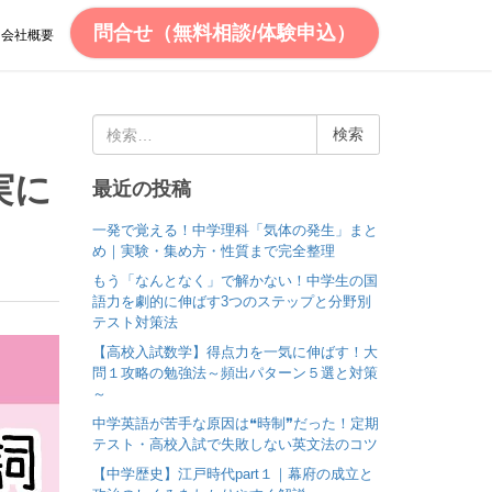
問合せ（無料相談/体験申込）
会社概要
検
索
:
実に
最近の投稿
一発で覚える！中学理科「気体の発生」まと
め｜実験・集め方・性質まで完全整理
もう「なんとなく」で解かない！中学生の国
語力を劇的に伸ばす3つのステップと分野別
テスト対策法
【高校入試数学】得点力を一気に伸ばす！大
問１攻略の勉強法～頻出パターン５選と対策
～
中学英語が苦手な原因は❝時制❞だった！定期
テスト・高校入試で失敗しない英文法のコツ
【中学歴史】江戸時代part１｜幕府の成立と