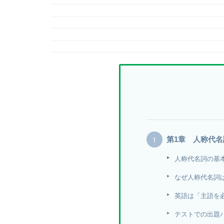
第1章 人称代
人称代名詞の基
なぜ人称代名詞
英語は「主語を
テストでの出題