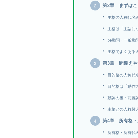
第2章 まずは
主格の人称代名
主格は「主語に
be動詞・一般動
主格でよくある
第3章 間違え
目的格の人称代
目的格は「動作
動詞の後・前置
主格との入れ替
第4章 所有格
所有格・所有代