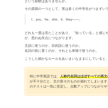
という経験はありませんか。
その原因の一つとして、実は多くの中学生がつまずい
I、you、he、she、it、they――。
どれも一度は見たことがあり、「知っている」と感じや
が、思わぬ失点につながります。
主語に使うのか、目的語に使うのか。
名詞の前に置くのか、それとも単独で使うのか。
こうした細かなルールをあいまいなままにしていると
特に中学英語では、
人称代名詞は
ほぼすべての英文
が不十分だと、文の形そのものが崩れてしまいます
のテストは一気に安定し、点数アップにつながりや