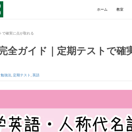
ホーム
教室
トで確実に点が取れる
 完全ガイド｜定期テストで確
,
勉強法
,
定期テスト
,
英語