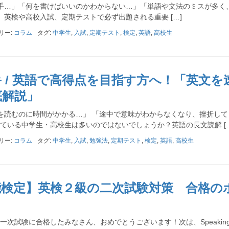
手…」「何を書けばいいのかわからない…」「単語や文法のミスが多く
英検や高校入試、定期テストで必ず出題される重要 […]
リー:
コラム
タグ:
中学生
,
入試
,
定期テスト
,
検定
,
英語
,
高校生
 / 英語で高得点を目指す方へ！「英文を
底解説」
を読むのに時間がかかる…」 「途中で意味がわからなくなり、挫折して
ている中学生・高校生は多いのではないでしょうか？英語の長文読解 […
リー:
コラム
タグ:
中学生
,
入試
,
勉強法
,
定期テスト
,
検定
,
英語
,
高校生
能検定】英検２級の二次試験対策 合格の
試験に合格したみなさん、おめでとうございます！次は、Speakin