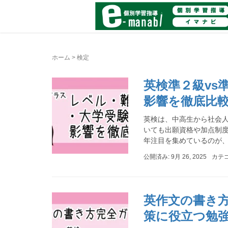
ホーム
>
検定
英検準２級vs
影響を徹底比
英検は、中高生から社会
いても出願資格や加点制度
年注目を集めているのが、20
公開済み: 9月 26, 2025
カテ
英作文の書き
策に役立つ勉