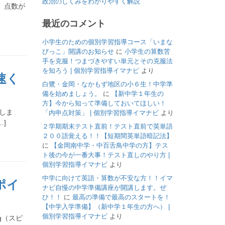
政治のしくみをわかりやすく解説
、点数が
最近のコメント
小学生のための個別学習指導コース「いまな
びっこ」開講のお知らせ
に
小学生の算数苦
手を克服！つまづきやすい単元とその克服法
を知ろう | 個別学習指導イマナビ
より
速く
白鷺・金岡・なかもず地区の小６生！中学準
備を始めましょう。
に
【新中学１年生の
方】今から知って準備しておいてほしい！
しま
「内申点対策」 | 個別学習指導イマナビ
より
]
２学期期末テスト直前！テスト直前で英単語
２００語覚える！！【短期間英単語暗記法】
に
【金岡南中学・中百舌鳥中学の方】テス
ト後の今が一番大事！テスト直しのやり方 |
個別学習指導イマナビ
より
中学に向けて英語・算数が不安な方！！イマ
ポイ
ナビ自慢の中学準備講座が開講します。ぜ
ひ！！
に
最高の準備で最高のスタートを！
【中学入学準備】（新中学１年生の方へ） |
個別学習指導イマナビ
より
g（スピ