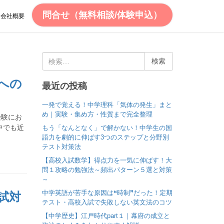
問合せ（無料相談/体験申込）
会社概要
検
索
:
への
最近の投稿
一発で覚える！中学理科「気体の発生」まと
め｜実験・集め方・性質まで完全整理
受験にお
中でも近
もう「なんとなく」で解かない！中学生の国
語力を劇的に伸ばす3つのステップと分野別
テスト対策法
【高校入試数学】得点力を一気に伸ばす！大
問１攻略の勉強法～頻出パターン５選と対策
～
中学英語が苦手な原因は❝時制❞だった！定期
試対
テスト・高校入試で失敗しない英文法のコツ
【中学歴史】江戸時代part１｜幕府の成立と