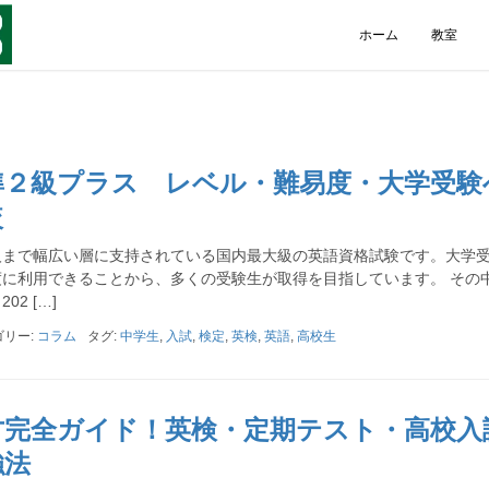
ホーム
教室
準２級プラス レベル・難易度・大学受験
較
人まで幅広い層に支持されている国内最大級の英語資格試験です。大学
に利用できることから、多くの受験生が取得を目指しています。 その
2 […]
ゴリー:
コラム
タグ:
中学生
,
入試
,
検定
,
英検
,
英語
,
高校生
方完全ガイド！英検・定期テスト・高校入
強法