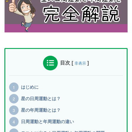
目次
[
]
非表示
はじめに
星の日周運動とは？
星の年周運動とは？
日周運動と年周運動の違い