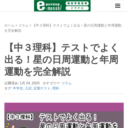
ホーム
>
コラム
>
【中３理科】テストでよく出る！星の日周運動と年周運動
を完全解説
【中３理科】テストでよく
出る！星の日周運動と年周
運動を完全解説
公開済み: 1月 24, 2025
カテゴリー:
コラム
タグ:
中学生
,
入試
,
定期テスト
,
理科