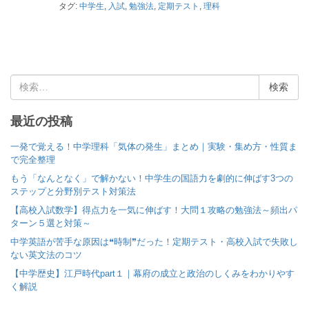
タグ:
中学生
,
入試
,
勉強法
,
定期テスト
,
理科
検
索
:
最近の投稿
一発で覚える！中学理科「気体の発生」まとめ｜実験・集め方・性質ま
で完全整理
もう「なんとなく」で解かない！中学生の国語力を劇的に伸ばす3つの
ステップと分野別テスト対策法
【高校入試数学】得点力を一気に伸ばす！大問１攻略の勉強法～頻出パ
ターン５選と対策～
中学英語が苦手な原因は❝時制❞だった！定期テスト・高校入試で失敗し
ない英文法のコツ
【中学歴史】江戸時代part１｜幕府の成立と政治のしくみをわかりやす
く解説