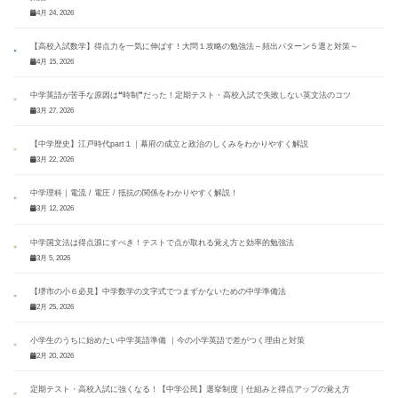
4月 24, 2026
【高校入試数学】得点力を一気に伸ばす！大問１攻略の勉強法～頻出パターン５選と対策～
4月 15, 2026
中学英語が苦手な原因は❝時制❞だった！定期テスト・高校入試で失敗しない英文法のコツ
3月 27, 2026
【中学歴史】江戸時代part１｜幕府の成立と政治のしくみをわかりやすく解説
3月 22, 2026
中学理科｜電流 / 電圧 / 抵抗の関係をわかりやすく解説！
3月 12, 2026
中学国文法は得点源にすべき！テストで点が取れる覚え方と効率的勉強法
3月 5, 2026
【堺市の小６必見】中学数学の文字式でつまずかないための中学準備法
2月 25, 2026
小学生のうちに始めたい中学英語準備 ｜今の小学英語で差がつく理由と対策
2月 20, 2026
定期テスト・高校入試に強くなる！【中学公民】選挙制度｜仕組みと得点アップの覚え方