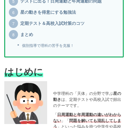
テストに出る！日周運動と年周運動の問題
星の動きを得意にする勉強法
定期テスト＆高校入試対策のコツ
まとめ
個別指導で理科の苦手を克服！
はじめに
中学理科の「天体」の分野で学ぶ
星の
動き
は、定期テストや高校入試で頻出
のテーマです。
「
日周運動と年周運動の違いがわから
ない
」「
問題を解いても混乱してしま
う
」といった悩みを持つ中学生や高校