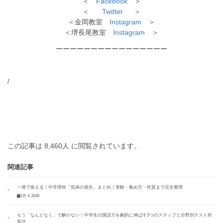
＜
Facebook
＞
＜
Twitter
＞
＜金岡教室
Instagram
＞
＜堺長尾教室
Instagram
＞
ーーーーーーーーーーーーーーーー
/
この記事は 8,460人 に閲覧されています。
関連記事
一発で覚える！中学理科「気体の発生」まとめ｜実験・集め方・性質まで完全整理
5月 4, 2026
もう「なんとなく」で解かない！中学生の国語力を劇的に伸ばす3つのステップと分野別テスト対
策法