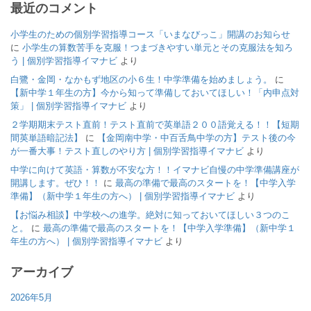
最近のコメント
小学生のための個別学習指導コース「いまなびっこ」開講のお知らせ
に
小学生の算数苦手を克服！つまづきやすい単元とその克服法を知ろ
う | 個別学習指導イマナビ
より
白鷺・金岡・なかもず地区の小６生！中学準備を始めましょう。
に
【新中学１年生の方】今から知って準備しておいてほしい！「内申点対
策」 | 個別学習指導イマナビ
より
２学期期末テスト直前！テスト直前で英単語２００語覚える！！【短期
間英単語暗記法】
に
【金岡南中学・中百舌鳥中学の方】テスト後の今
が一番大事！テスト直しのやり方 | 個別学習指導イマナビ
より
中学に向けて英語・算数が不安な方！！イマナビ自慢の中学準備講座が
開講します。ぜひ！！
に
最高の準備で最高のスタートを！【中学入学
準備】（新中学１年生の方へ） | 個別学習指導イマナビ
より
【お悩み相談】中学校への進学。絶対に知っておいてほしい３つのこ
と。
に
最高の準備で最高のスタートを！【中学入学準備】（新中学１
年生の方へ） | 個別学習指導イマナビ
より
アーカイブ
2026年5月