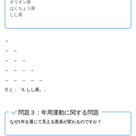
オリオン座
はくちょう座
しし座
→
→ →
→ → →
→ → → →
→ → → → →
答え：「
3. しし座。
」
問題３：年周運動に関する問題
なぜ1年を通じて見える星座が変わるのですか？