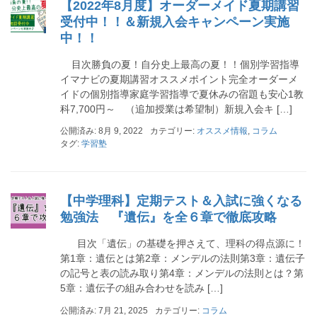
【2022年8月度】オーダーメイド夏期講習
受付中！！＆新規入会キャンペーン実施
中！！
目次勝負の夏！自分史上最高の夏！！個別学習指導
イマナビの夏期講習オススメポイント完全オーダーメ
イドの個別指導家庭学習指導で夏休みの宿題も安心1教
科7,700円～ （追加授業は希望制）新規入会キ […]
公開済み: 8月 9, 2022
カテゴリー:
オススメ情報
,
コラム
タグ:
学習塾
【中学理科】定期テスト＆入試に強くなる
勉強法 『遺伝』を全６章で徹底攻略
目次「遺伝」の基礎を押さえて、理科の得点源に！
第1章：遺伝とは第2章：メンデルの法則第3章：遺伝子
の記号と表の読み取り第4章：メンデルの法則とは？第
5章：遺伝子の組み合わせを読み […]
公開済み: 7月 21, 2025
カテゴリー:
コラム