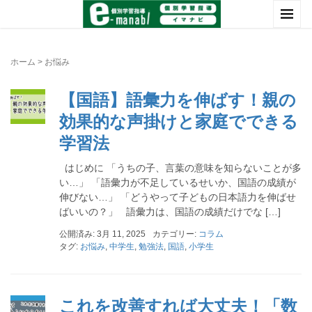
ホーム
>
お悩み
【国語】語彙力を伸ばす！親の
効果的な声掛けと家庭でできる
学習法
はじめに 「うちの子、言葉の意味を知らないことが多
い…」 「語彙力が不足しているせいか、国語の成績が
伸びない…」 「どうやって子どもの日本語力を伸ばせ
ばいいの？」 語彙力は、国語の成績だけでな […]
公開済み: 3月 11, 2025
カテゴリー:
コラム
タグ:
お悩み
,
中学生
,
勉強法
,
国語
,
小学生
これを改善すれば大丈夫！「数