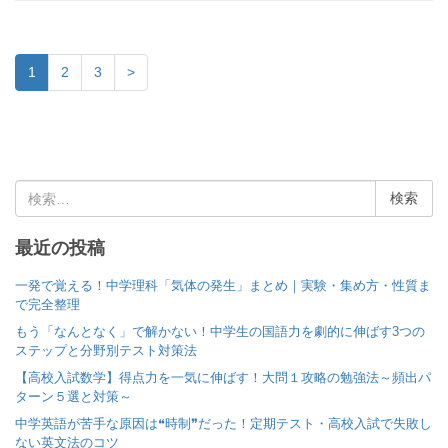
1
2
3
>
検
索
:
最近の投稿
一発で覚える！中学理科「気体の発生」まとめ｜実験・集め方・性質ま
で完全整理
もう「なんとなく」で解かない！中学生の国語力を劇的に伸ばす3つの
ステップと分野別テスト対策法
【高校入試数学】得点力を一気に伸ばす！大問１攻略の勉強法～頻出パ
ターン５選と対策～
中学英語が苦手な原因は❝時制❞だった！定期テスト・高校入試で失敗し
ない英文法のコツ