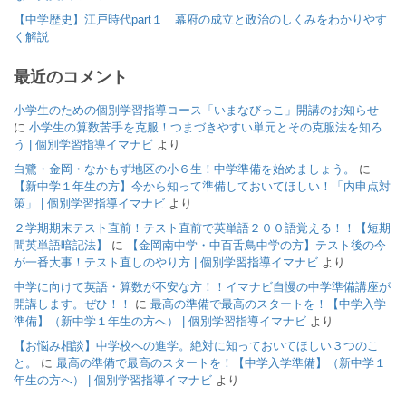
【中学歴史】江戸時代part１｜幕府の成立と政治のしくみをわかりやす
く解説
最近のコメント
小学生のための個別学習指導コース「いまなびっこ」開講のお知らせ
に
小学生の算数苦手を克服！つまづきやすい単元とその克服法を知ろ
う | 個別学習指導イマナビ
より
白鷺・金岡・なかもず地区の小６生！中学準備を始めましょう。
に
【新中学１年生の方】今から知って準備しておいてほしい！「内申点対
策」 | 個別学習指導イマナビ
より
２学期期末テスト直前！テスト直前で英単語２００語覚える！！【短期
間英単語暗記法】
に
【金岡南中学・中百舌鳥中学の方】テスト後の今
が一番大事！テスト直しのやり方 | 個別学習指導イマナビ
より
中学に向けて英語・算数が不安な方！！イマナビ自慢の中学準備講座が
開講します。ぜひ！！
に
最高の準備で最高のスタートを！【中学入学
準備】（新中学１年生の方へ） | 個別学習指導イマナビ
より
【お悩み相談】中学校への進学。絶対に知っておいてほしい３つのこ
と。
に
最高の準備で最高のスタートを！【中学入学準備】（新中学１
年生の方へ） | 個別学習指導イマナビ
より